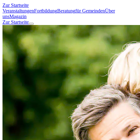
Zur Startseite
Veranstaltungen
Fortbildung
Beratung
für Gemeinden
Über
uns
Magazin
Zur Startseite