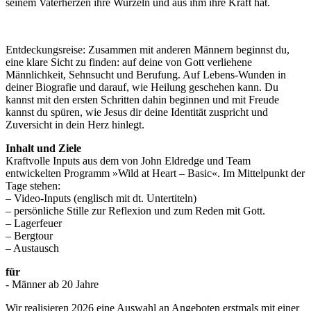
seinem Vaterherzen ihre Wurzeln und aus ihm ihre Kraft hat.
Entdeckungsreise: Zusammen mit anderen M
ännern beginnst du,
eine klare Sicht zu finden: auf deine von Gott verliehene
Männlichkeit, Sehnsucht und Berufung. Auf Lebens-Wunden in
deiner Biografie und darauf, wie Heilung geschehen kann. Du
kannst mit den ersten Schritten dahin beginnen und mit Freude
kannst du spüren, wie Jesus dir deine Identität zuspricht und
Zuversicht in dein Herz hinlegt.
Inhalt und Ziele
Kraftvolle Inputs aus dem von John Eldredge und Team
entwickelten Programm »Wild at Heart – Basic«. Im Mittelpunkt der
Tage stehen:
– Video-Inputs (englisch mit dt. Untertiteln)
– persönliche Stille zur Reflexion und zum Reden mit Gott.
– Lagerfeuer
– Bergtour
– Austausch
für
- Männer ab 20 Jahre
Wir realisieren 2026 eine Auswahl an Angeboten erstmals mit einer