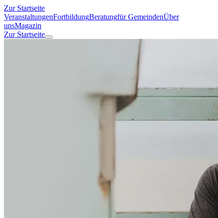
Zur Startseite
Veranstaltungen
Fortbildung
Beratung
für Gemeinden
Über
uns
Magazin
Zur Startseite