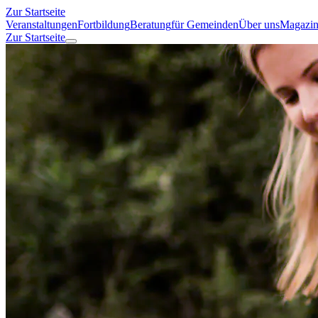
Zur Startseite
Veranstaltungen
Fortbildung
Beratung
für Gemeinden
Über uns
Magazi
Zur Startseite