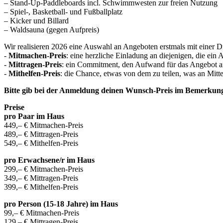
– Stand-Up-Paddleboards incl. Schwimmwesten zur freien Nutzung
– Spiel-, Basketball- und Fußballplatz
– Kicker und Billard
– Waldsauna (gegen Aufpreis)
Wir realisieren 2026 eine Auswahl an Angeboten erstmals mit einer D
-
Mitmachen-Preis
: eine herzliche Einladung an diejenigen, die ei
-
Mittragen-Preis
: ein
Commitment
, den Aufwand für das Angebot 
-
Mithelfen-Preis
: die Chance, etwas von dem zu teilen, was an Mitte
Bitte gib bei der Anmeldung deinen Wunsch-Preis im Bemerkung
Preise
pro Paar im Haus
449,– € Mitmachen-Preis
489,– € Mittragen-Preis
549,– € Mithelfen-Preis
pro Erwachsene/r im Haus
299,– € Mitmachen-Preis
349,– € Mittragen-Preis
399,– € Mithelfen-Preis
pro Person (15-18 Jahre) im Haus
99,– € Mitmachen-Preis
129,– € Mittragen-Preis