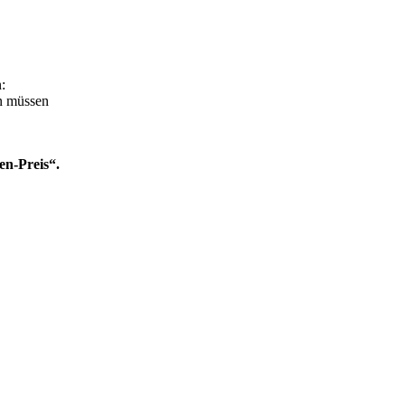
:
en müssen
en-Preis“.