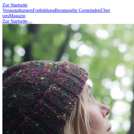
Zur Startseite
Veranstaltungen
Fortbildung
Beratung
für Gemeinden
Über
uns
Magazin
Zur Startseite