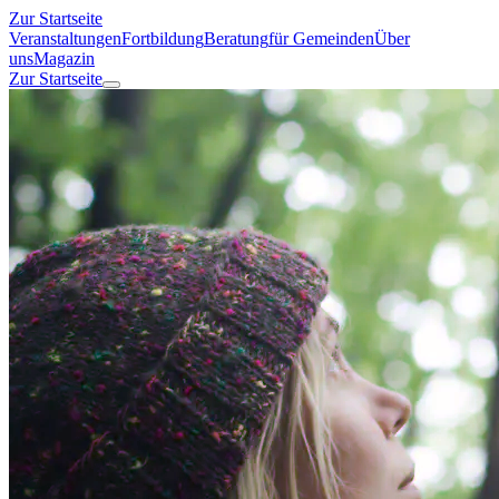
Zur Startseite
Veranstaltungen
Fortbildung
Beratung
für Gemeinden
Über
uns
Magazin
Zur Startseite